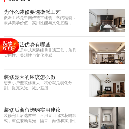
为什么装修要选徽派工艺
徽派工艺是中国传统古建筑工艺的精髓，
兼具美学价值、实用性能与文化底蕴，优
势十分突出。在外观美学上，徽派工艺讲
究简约素雅、错落有致，以白墙黛瓦、精
雕细琢的砖、木、石雕为特色，线条古朴
大气，意境悠远，自带东方中式雅致韵
徽派工艺优势有哪些
味，耐看且不易过时。<o:p></o:p> 在工
徽派工艺是中式家装经典非遗工艺，兼具
艺品质上，徽派工艺遵循古法匠心工序，
实用性、美观性与文化质感
选材严苛、做工精细，结构稳固规整，注
重榫卯拼接工艺，减少胶水钉子使用，环
保耐用，抗风化、耐腐蚀，使用
装修显大的应该怎么做
想要小户型装修显大，核心就是弱化分
割、提亮采光、减少遮挡
装修后窗帘选购实用建议
装修完工后选窗帘，不用盲目追求花哨款
式，重点兼顾遮光、隔音、颜值和实用性