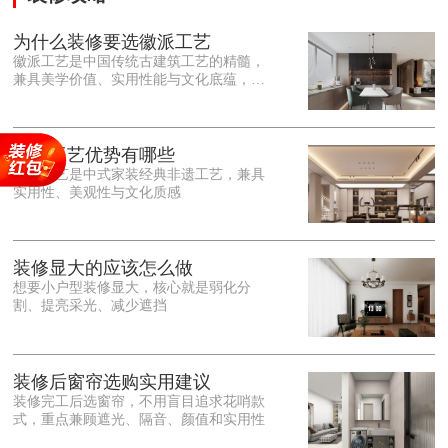
为什么装修要选徽派工艺
徽派工艺是中国传统古建筑工艺的精髓，
兼具美学价值、实用性能与文化底蕴，优
势十分突出。在外观美学上，徽派工艺讲
究简约素雅、错落有致，以白墙黛瓦、精
雕细琢的砖、木、石雕为特色，线条古朴
大气，意境悠远，自带东方中式雅致韵
徽派工艺优势有哪些
味，耐看且不易过时。<o:p></o:p> 在工
徽派工艺是中式家装经典非遗工艺，兼具
艺品质上，徽派工艺遵循古法匠心工序，
实用性、美观性与文化质感
选材严苛、做工精细，结构稳固规整，注
重榫卯拼接工艺，减少胶水钉子使用，环
保耐用，抗风化、耐腐蚀，使用
装修显大的应该怎么做
想要小户型装修显大，核心就是弱化分
割、提亮采光、减少遮挡
装修后窗帘选购实用建议
装修完工后选窗帘，不用盲目追求花哨款
式，重点兼顾遮光、隔音、颜值和实用性