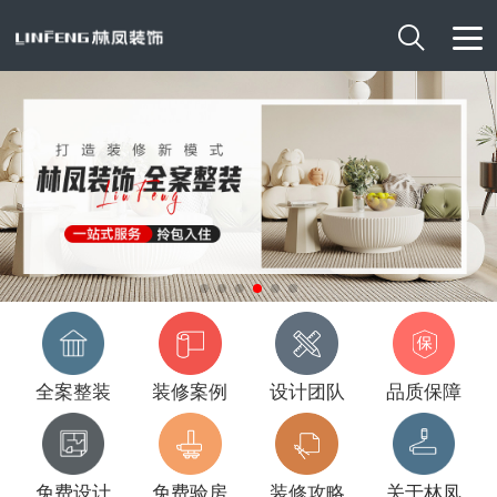

全案整装
装修案例
设计团队
品质保障
免费设计
免费验房
装修攻略
关于林凤