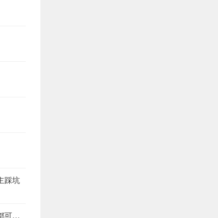
主踩坑
旧房改造避坑指南，这6个注意事项，少看一个都可能返工