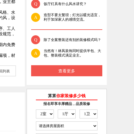
，业主都
Q
饭厅灯具有什么风水讲究？
风格、水
造型不要太繁琐；灯光以暖光适宜，
A
约风，设
利于加深家人的感情交流。
序、工人
设规范，
Q
除了全案整装还有别的装修模式吗？
期内免费
当然有！林凤装饰同时提供半包、大
A
漏项，材
包、整装模式满足业主。
查看更多
回列表
算算
你家装修多少钱
报名即享丰厚赠品，品质装修