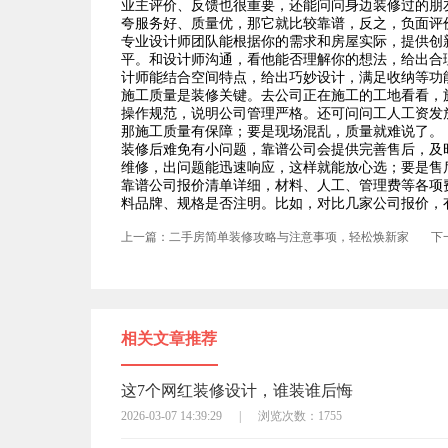
业主评价、反馈也很重要，还能问问身边装修过的朋
夸服务好、质量优，那它就比较靠谱，反之，负面评
专业设计师团队能根据你的需求和房屋实际，提供创
平。和设计师沟通，看他能否理解你的想法，给出合
计师能结合空间特点，给出巧妙设计，满足收纳等功
施工质量是装修关键。去公司正在施工的工地看看，
操作规范，说明公司管理严格。还可问问工人工资发
那施工质量有保障；要是现场混乱，质量就难说了。
装修后难免有小问题，靠谱公司会提供完善售后，及
维修，出问题能迅速响应，这样就能放心选；要是售
靠谱公司报价清单详细，材料、人工、管理费等各项
料品牌、规格是否注明。比如，对比几家公司报价，
上一篇：二手房简单装修攻略与注意事项，轻松焕新家
下
相关文章推荐
这7个网红装修设计，谁装谁后悔
2026-03-07 14:39:29
|
浏览次数：1755