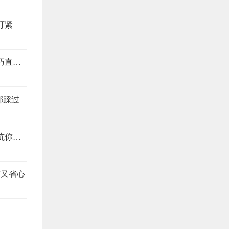
盯紧
装修别当冤大头，这4个地方最易踩坑，避坑技巧直接抄
都踩过
装修公司预算报价怎么看？搞懂这4个地方，想坑你都难
洁又省心