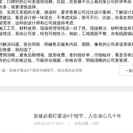
友，口碑好的公司更值得信赖。比如，在装修平台上看到某公司好评率高
价多，就要谨慎选择。
新、实用又美观的方案。挑选时，要求查看公司过往设计案例，了解设计
理建议。要是设计师一味迎合，不考虑实际，那可不行。比如，你喜欢简
能需求，这样的设计师和公司就值得考虑。
施工工艺、材料使用、现场管理等情况一目了然。现场整洁、材料堆放有
放情况，若由公司发，转包可能性小。例如，工地墙面平整、水电线路铺
时解决问题。签合同前，明确售后服务内容、期限。像有的公司承诺质保
后推诿，就别选了。
费用清晰，避免后期增项、隐形收费。拿到报价单，仔细核对，看是否有
有的公司价格过低，可能存在猫腻；价格合理、明细清晰的公司更靠谱。
一篇：装修才懂这6个厨房关键细节，错过真的会后悔
返
装修必看盯紧这6个细节，入住省心几十年
2026-02-28 17:10:52
|
浏览次数：1687