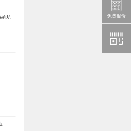
免费报价
%的坑
官
方
微
信
业