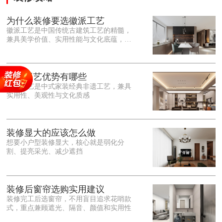
为什么装修要选徽派工艺
徽派工艺是中国传统古建筑工艺的精髓，
兼具美学价值、实用性能与文化底蕴，优
势十分突出。在外观美学上，徽派工艺讲
究简约素雅、错落有致，以白墙黛瓦、精
雕细琢的砖、木、石雕为特色，线条古朴
大气，意境悠远，自带东方中式雅致韵
徽派工艺优势有哪些
味，耐看且不易过时。<o:p></o:p> 在工
徽派工艺是中式家装经典非遗工艺，兼具
艺品质上，徽派工艺遵循古法匠心工序，
实用性、美观性与文化质感
选材严苛、做工精细，结构稳固规整，注
重榫卯拼接工艺，减少胶水钉子使用，环
保耐用，抗风化、耐腐蚀，使用
装修显大的应该怎么做
想要小户型装修显大，核心就是弱化分
割、提亮采光、减少遮挡
装修后窗帘选购实用建议
装修完工后选窗帘，不用盲目追求花哨款
式，重点兼顾遮光、隔音、颜值和实用性