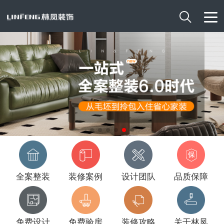

全案整装
装修案例
设计团队
品质保障
免费设计
免费验房
装修攻略
关于林凤