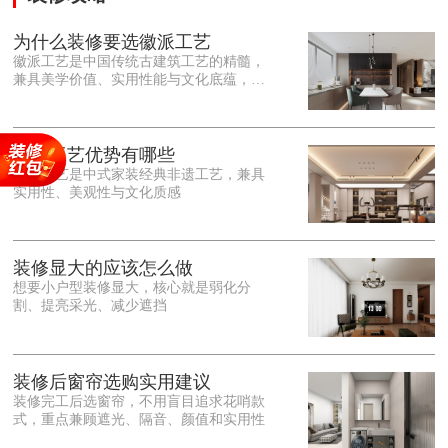
为什么装修要选徽派工艺
徽派工艺是中国传统古建筑工艺的精髓，
兼具美学价值、实用性能与文化底蕴，优
势十分突出。在外观美学上，徽派工艺讲
究简约素雅、错落有致，以白墙黛瓦、精
雕细琢的砖、木、石雕为特色，线条古朴
大气，意境悠远，自带东方中式雅致韵
徽派工艺优势有哪些
味，耐看且不易过时。<o:p></o:p> 在工
徽派工艺是中式家装经典非遗工艺，兼具
艺品质上，徽派工艺遵循古法匠心工序，
实用性、美观性与文化质感
选材严苛、做工精细，结构稳固规整，注
重榫卯拼接工艺，减少胶水钉子使用，环
保耐用，抗风化、耐腐蚀，使用
装修显大的应该怎么做
想要小户型装修显大，核心就是弱化分
割、提亮采光、减少遮挡
装修后窗帘选购实用建议
装修完工后选窗帘，不用盲目追求花哨款
式，重点兼顾遮光、隔音、颜值和实用性