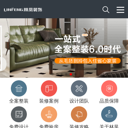

全案整装
装修案例
设计团队
品质保障
免费设计
免费验房
装修攻略
关于林凤