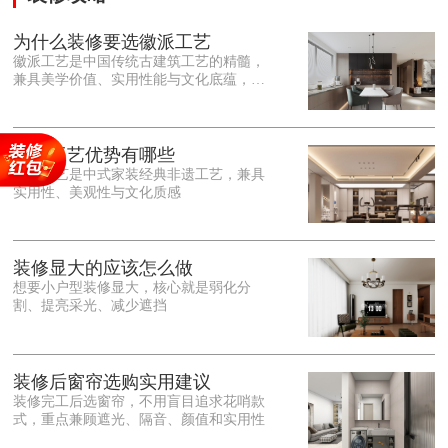
为什么装修要选徽派工艺
徽派工艺是中国传统古建筑工艺的精髓，
兼具美学价值、实用性能与文化底蕴，优
势十分突出。在外观美学上，徽派工艺讲
究简约素雅、错落有致，以白墙黛瓦、精
雕细琢的砖、木、石雕为特色，线条古朴
大气，意境悠远，自带东方中式雅致韵
徽派工艺优势有哪些
味，耐看且不易过时。<o:p></o:p> 在工
徽派工艺是中式家装经典非遗工艺，兼具
艺品质上，徽派工艺遵循古法匠心工序，
实用性、美观性与文化质感
选材严苛、做工精细，结构稳固规整，注
重榫卯拼接工艺，减少胶水钉子使用，环
保耐用，抗风化、耐腐蚀，使用
装修显大的应该怎么做
想要小户型装修显大，核心就是弱化分
割、提亮采光、减少遮挡
装修后窗帘选购实用建议
装修完工后选窗帘，不用盲目追求花哨款
式，重点兼顾遮光、隔音、颜值和实用性