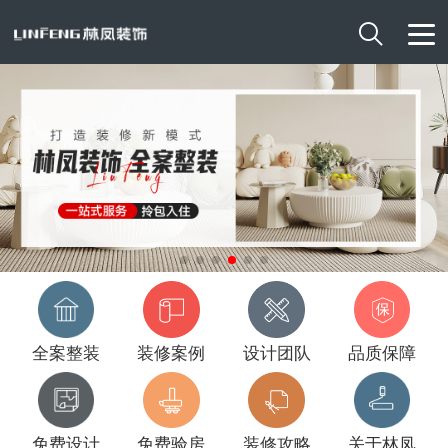

全案整装
装修案例
设计团队
品质保障
免费设计
免费验房
装修攻略
关于林凤