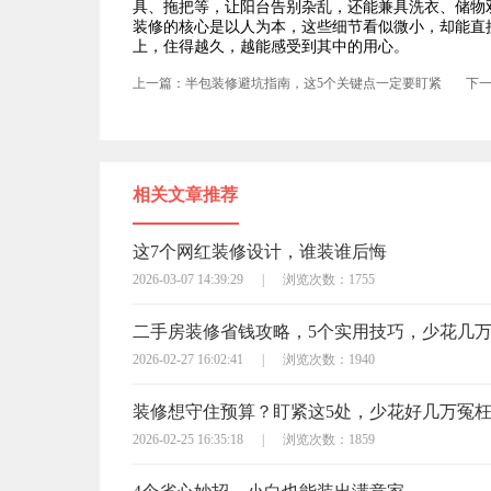
具、拖把等，让阳台告别杂乱，还能兼具洗衣、储物
装修的核心是以人为本，这些细节看似微小，却能直
上，住得越久，越能感受到其中的用心。
上一篇：半包装修避坑指南，这5个关键点一定要盯紧
下
相关文章推荐
这7个网红装修设计，谁装谁后悔
2026-03-07 14:39:29
|
浏览次数：1755
二手房装修省钱攻略，5个实用技巧，少花几
2026-02-27 16:02:41
|
浏览次数：1940
装修想守住预算？盯紧这5处，少花好几万冤
2026-02-25 16:35:18
|
浏览次数：1859