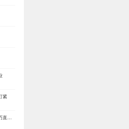
业
盯紧
装修别当冤大头，这4个地方最易踩坑，避坑技巧直接抄