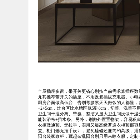
全屋插座多留，带开关更省心别按当前需求算插座数
尤其推荐带开关的插座，不用反复插拔充电器、小电
厨房台面做高低台，告别弯腰累天天做饭的人都懂，
÷2+5cm，灶台区比水槽区低5到8cm，切菜、洗
卫生间干湿分离、壁龛，整洁又显大卫生间没做干湿
能装浴帘+挡水条。另外，别做外置置物架，容易积
衣柜做通顶、无拉手，实用又显高级普通衣柜顶部容
去。柜门选无拉手设计，避免磕碰还显简约高级，搭
阳台装家政柜，藏起杂乱阳台别只用来晾衣服，定制