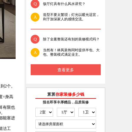
Q
饭厅灯具有什么风水讲究？
造型不要太繁琐；灯光以暖光适宜，
A
利于加深家人的感情交流。
Q
除了全案整装还有别的装修模式吗？
当然有！林凤装饰同时提供半包、大
A
包、整装模式满足业主。
查看更多
到2个。
算算
你家装修多少钱
度=身高
报名即享丰厚赠品，品质装修
算有限也
净。
都能塞进
清洁工