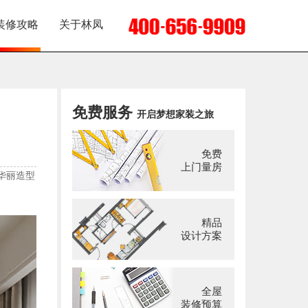
装修攻略
关于林凤
免费服务
开启梦想家装之旅
免费
上门量房
华丽造型
精品
设计方案
全屋
装修预算