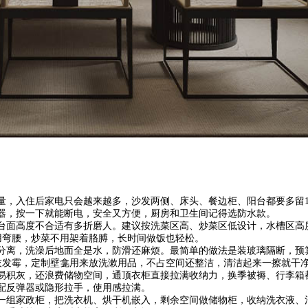
量，入住后家电只会越来越多，沙发两侧、床头、餐边柜、阳台都要多留1
器，按一下就能断电，安全又方便，厨房和卫生间记得选防水款。
台面高度不合适有多折磨人。建议按洗菜区高、炒菜区低设计，水槽区高
菜不用弯腰，炒菜不用架着胳膊，长时间做饭也轻松。
分离，洗澡后地面全是水，防滑还麻烦。最简单的做法是装玻璃隔断，预
灰发霉，定制壁龛用来放洗漱用品，不占空间还整洁，清洁起来一擦就干
易积灰，还浪费储物空间，通顶衣柜直接拉满收纳力，换季被褥、行李箱
配反弹器或隐形拉手，使用感拉满。
一组家政柜，把洗衣机、烘干机嵌入，剩余空间做储物柜，收纳洗衣液、