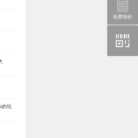
免费报价
官
方
微
大
信
%的坑