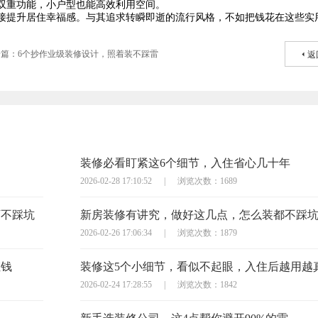
双重功能，小户型也能高效利用空间。
接提升居住幸福感。与其追求转瞬即逝的流行风格，不如把钱花在这些实
一篇：6个抄作业级装修设计，照着装不踩雷
返
装修必看盯紧这6个细节，入住省心几十年
2026-02-28 17:10:52
|
浏览次数：1689
万不踩坑
新房装修有讲究，做好这几点，怎么装都不踩
2026-02-26 17:06:34
|
浏览次数：1879
枉钱
装修这5个小细节，看似不起眼，入住后越用越
2026-02-24 17:28:55
|
浏览次数：1842