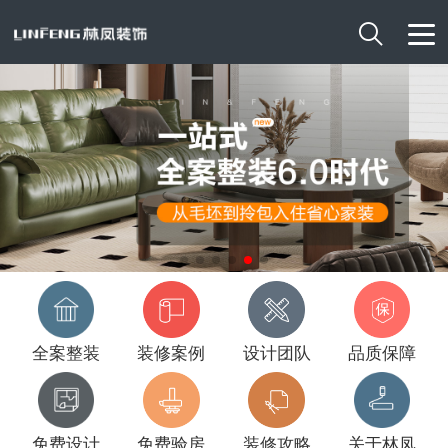

全案整装
装修案例
设计团队
品质保障
免费设计
免费验房
装修攻略
关于林凤