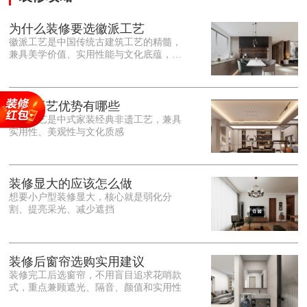
为什么装修要选徽派工艺
徽派工艺是中国传统古建筑工艺的精髓，
兼具美学价值、实用性能与文化底蕴，优
势十分突出。在外观美学上，徽派工艺讲
究简约素雅、错落有致，以白墙黛瓦、精
雕细琢的砖、木、石雕为特色，线条古朴
大气，意境悠远，自带东方中式雅致韵
徽派工艺优势有哪些
味，耐看且不易过时。<o:p></o:p> 在工
徽派工艺是中式家装经典非遗工艺，兼具
艺品质上，徽派工艺遵循古法匠心工序，
实用性、美观性与文化质感
选材严苛、做工精细，结构稳固规整，注
重榫卯拼接工艺，减少胶水钉子使用，环
保耐用，抗风化、耐腐蚀，使用
装修显大的应该怎么做
想要小户型装修显大，核心就是弱化分
割、提亮采光、减少遮挡
装修后窗帘选购实用建议
装修完工后选窗帘，不用盲目追求花哨款
式，重点兼顾遮光、隔音、颜值和实用性