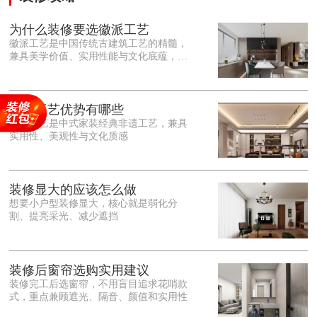
为什么装修要选徽派工艺
徽派工艺是中国传统古建筑工艺的精髓，
兼具美学价值、实用性能与文化底蕴，优
势十分突出。在外观美学上，徽派工艺讲
究简约素雅、错落有致，以白墙黛瓦、精
雕细琢的砖、木、石雕为特色，线条古朴
大气，意境悠远，自带东方中式雅致韵
徽派工艺优势有哪些
味，耐看且不易过时。<o:p></o:p> 在工
徽派工艺是中式家装经典非遗工艺，兼具
艺品质上，徽派工艺遵循古法匠心工序，
实用性、美观性与文化质感
选材严苛、做工精细，结构稳固规整，注
重榫卯拼接工艺，减少胶水钉子使用，环
保耐用，抗风化、耐腐蚀，使用
装修显大的应该怎么做
想要小户型装修显大，核心就是弱化分
割、提亮采光、减少遮挡
装修后窗帘选购实用建议
装修完工后选窗帘，不用盲目追求花哨款
式，重点兼顾遮光、隔音、颜值和实用性