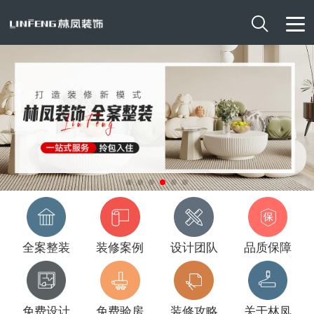

全案整装
装修案例
设计团队
品质保障
免费设计
免费验房
装修攻略
关于林凤