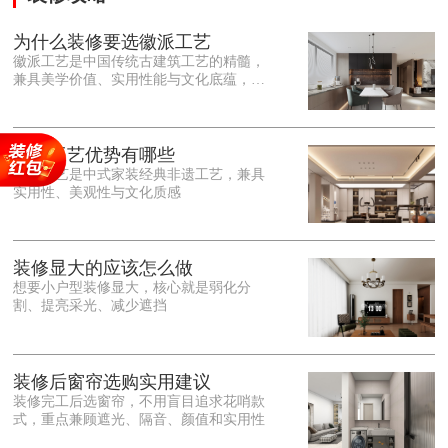
为什么装修要选徽派工艺
徽派工艺是中国传统古建筑工艺的精髓，
兼具美学价值、实用性能与文化底蕴，优
势十分突出。在外观美学上，徽派工艺讲
究简约素雅、错落有致，以白墙黛瓦、精
雕细琢的砖、木、石雕为特色，线条古朴
大气，意境悠远，自带东方中式雅致韵
徽派工艺优势有哪些
味，耐看且不易过时。<o:p></o:p> 在工
徽派工艺是中式家装经典非遗工艺，兼具
艺品质上，徽派工艺遵循古法匠心工序，
实用性、美观性与文化质感
选材严苛、做工精细，结构稳固规整，注
重榫卯拼接工艺，减少胶水钉子使用，环
保耐用，抗风化、耐腐蚀，使用
装修显大的应该怎么做
想要小户型装修显大，核心就是弱化分
割、提亮采光、减少遮挡
装修后窗帘选购实用建议
装修完工后选窗帘，不用盲目追求花哨款
式，重点兼顾遮光、隔音、颜值和实用性