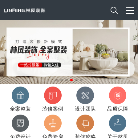

全案整装
装修案例
设计团队
品质保障
免费设计
免费验房
装修攻略
关于林凤