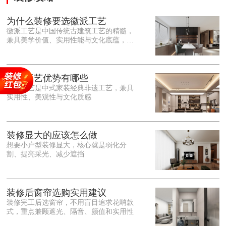
为什么装修要选徽派工艺
徽派工艺是中国传统古建筑工艺的精髓，
兼具美学价值、实用性能与文化底蕴，优
势十分突出。在外观美学上，徽派工艺讲
究简约素雅、错落有致，以白墙黛瓦、精
雕细琢的砖、木、石雕为特色，线条古朴
大气，意境悠远，自带东方中式雅致韵
徽派工艺优势有哪些
味，耐看且不易过时。<o:p></o:p> 在工
徽派工艺是中式家装经典非遗工艺，兼具
艺品质上，徽派工艺遵循古法匠心工序，
实用性、美观性与文化质感
选材严苛、做工精细，结构稳固规整，注
重榫卯拼接工艺，减少胶水钉子使用，环
保耐用，抗风化、耐腐蚀，使用
装修显大的应该怎么做
想要小户型装修显大，核心就是弱化分
割、提亮采光、减少遮挡
装修后窗帘选购实用建议
装修完工后选窗帘，不用盲目追求花哨款
式，重点兼顾遮光、隔音、颜值和实用性