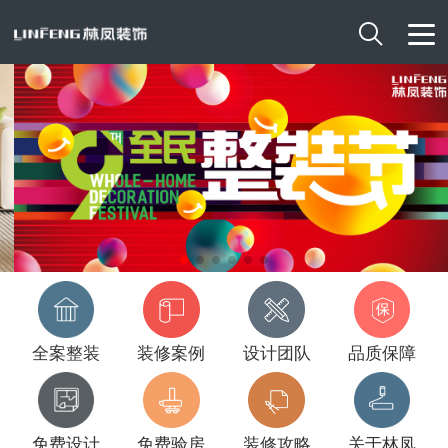

全案整装
装修案例
设计团队
品质保障
免费设计
免费验房
装修攻略
关于林凤