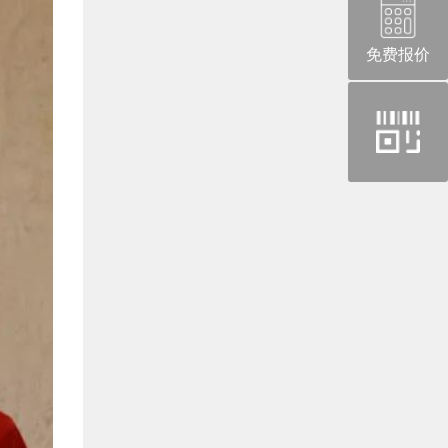
免费报价
官
方
微
信