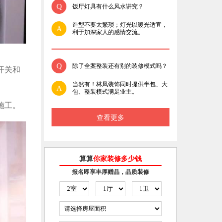
Q
饭厅灯具有什么风水讲究？
造型不要太繁琐；灯光以暖光适宜，
A
利于加深家人的感情交流。
Q
除了全案整装还有别的装修模式吗？
开关和
当然有！林凤装饰同时提供半包、大
A
包、整装模式满足业主。
施工。
查看更多
算算
你家装修多少钱
报名即享丰厚赠品，品质装修