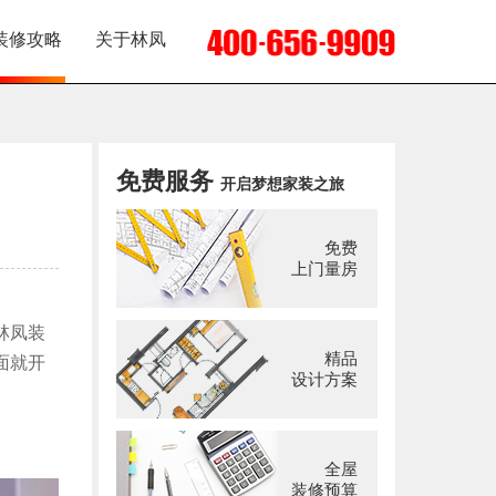
装修攻略
关于林凤
免费服务
开启梦想家装之旅
免费
上门量房
林凤装
精品
面就开
设计方案
全屋
装修预算