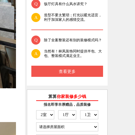
Q
饭厅灯具有什么风水讲究？
造型不要太繁琐；灯光以暖光适宜，
A
利于加深家人的感情交流。
Q
除了全案整装还有别的装修模式吗？
当然有！林凤装饰同时提供半包、大
A
包、整装模式满足业主。
查看更多
算算
你家装修多少钱
报名即享丰厚赠品，品质装修