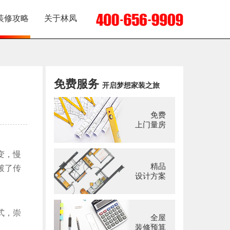
装修攻略
关于林凤
免费服务
开启梦想家装之旅
免费
上门量房
变，慢
精品
破了传
设计方案
式，崇
全屋
装修预算