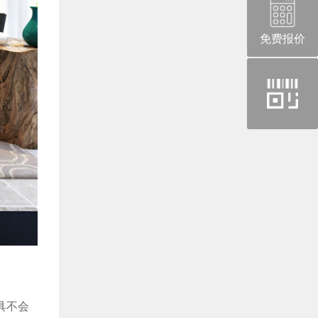
免费报价
官
方
微
信
具不会