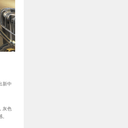
出新中
，灰色
感。