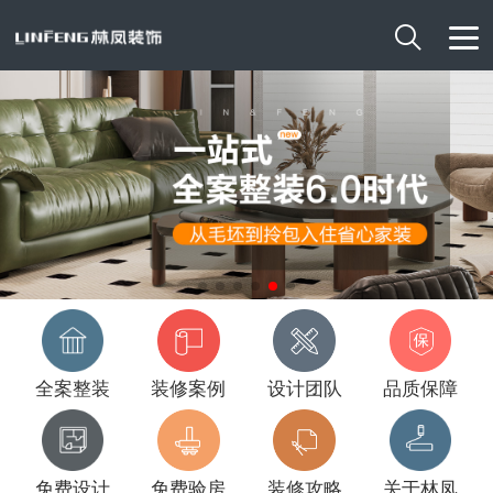

全案整装
装修案例
设计团队
品质保障
免费设计
免费验房
装修攻略
关于林凤