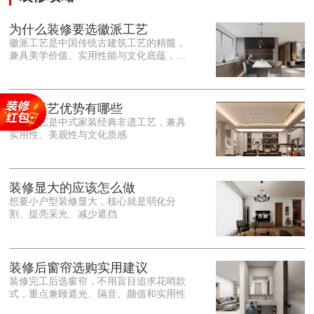
为什么装修要选徽派工艺
徽派工艺是中国传统古建筑工艺的精髓，
兼具美学价值、实用性能与文化底蕴，优
势十分突出。在外观美学上，徽派工艺讲
究简约素雅、错落有致，以白墙黛瓦、精
雕细琢的砖、木、石雕为特色，线条古朴
大气，意境悠远，自带东方中式雅致韵
徽派工艺优势有哪些
味，耐看且不易过时。<o:p></o:p> 在工
徽派工艺是中式家装经典非遗工艺，兼具
艺品质上，徽派工艺遵循古法匠心工序，
实用性、美观性与文化质感
选材严苛、做工精细，结构稳固规整，注
重榫卯拼接工艺，减少胶水钉子使用，环
保耐用，抗风化、耐腐蚀，使用
装修显大的应该怎么做
想要小户型装修显大，核心就是弱化分
割、提亮采光、减少遮挡
装修后窗帘选购实用建议
装修完工后选窗帘，不用盲目追求花哨款
式，重点兼顾遮光、隔音、颜值和实用性