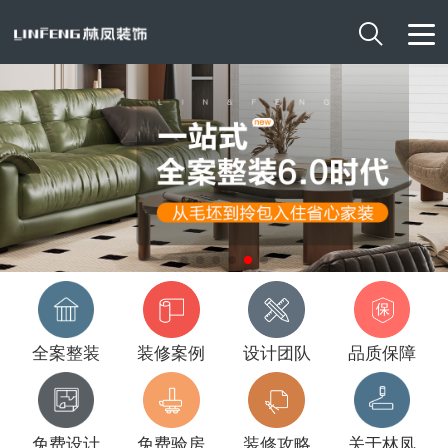

全案整装
装修案例
设计团队
品质保障
免费设计
免费验房
装修攻略
关于林凤