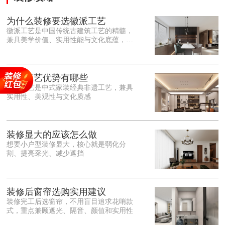
为什么装修要选徽派工艺
徽派工艺是中国传统古建筑工艺的精髓，
兼具美学价值、实用性能与文化底蕴，优
势十分突出。在外观美学上，徽派工艺讲
究简约素雅、错落有致，以白墙黛瓦、精
雕细琢的砖、木、石雕为特色，线条古朴
大气，意境悠远，自带东方中式雅致韵
徽派工艺优势有哪些
味，耐看且不易过时。<o:p></o:p> 在工
徽派工艺是中式家装经典非遗工艺，兼具
艺品质上，徽派工艺遵循古法匠心工序，
实用性、美观性与文化质感
选材严苛、做工精细，结构稳固规整，注
重榫卯拼接工艺，减少胶水钉子使用，环
保耐用，抗风化、耐腐蚀，使用
装修显大的应该怎么做
想要小户型装修显大，核心就是弱化分
割、提亮采光、减少遮挡
装修后窗帘选购实用建议
装修完工后选窗帘，不用盲目追求花哨款
式，重点兼顾遮光、隔音、颜值和实用性