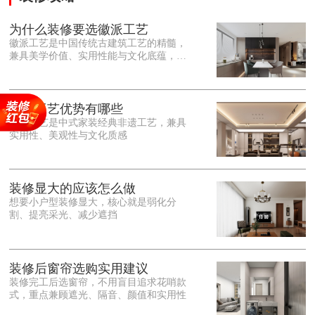
为什么装修要选徽派工艺
徽派工艺是中国传统古建筑工艺的精髓，
兼具美学价值、实用性能与文化底蕴，优
势十分突出。在外观美学上，徽派工艺讲
究简约素雅、错落有致，以白墙黛瓦、精
雕细琢的砖、木、石雕为特色，线条古朴
大气，意境悠远，自带东方中式雅致韵
徽派工艺优势有哪些
味，耐看且不易过时。<o:p></o:p> 在工
徽派工艺是中式家装经典非遗工艺，兼具
艺品质上，徽派工艺遵循古法匠心工序，
实用性、美观性与文化质感
选材严苛、做工精细，结构稳固规整，注
重榫卯拼接工艺，减少胶水钉子使用，环
保耐用，抗风化、耐腐蚀，使用
装修显大的应该怎么做
想要小户型装修显大，核心就是弱化分
割、提亮采光、减少遮挡
装修后窗帘选购实用建议
装修完工后选窗帘，不用盲目追求花哨款
式，重点兼顾遮光、隔音、颜值和实用性