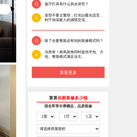
Q
饭厅灯具有什么风水讲究？
造型不要太繁琐；灯光以暖光适宜，
A
利于加深家人的感情交流。
Q
除了全案整装还有别的装修模式吗？
当然有！林凤装饰同时提供半包、大
A
包、整装模式满足业主。
查看更多
算算
你家装修多少钱
报名即享丰厚赠品，品质装修