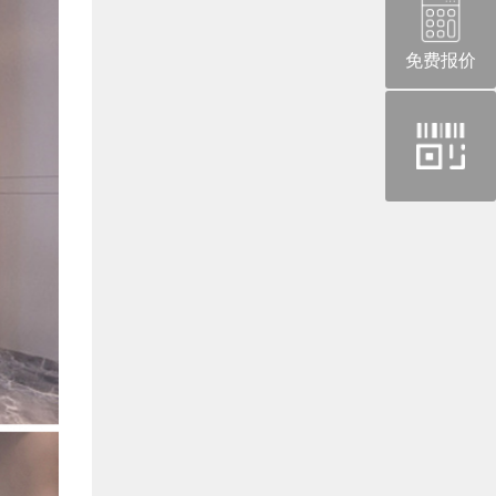
免费报价
官
方
微
信