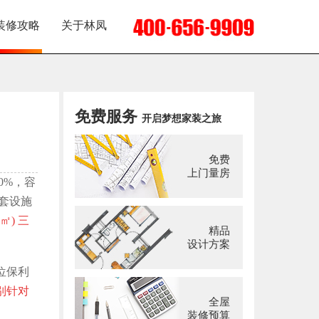
装修攻略
关于林凤
免费服务
开启梦想家装之旅
免费
上门量房
0%，容
套设施
㎡) 三
精品
设计方案
位保利
别针对
全屋
装修预算