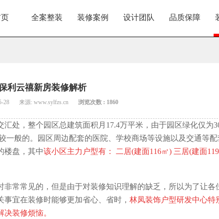
首页
全案整装
装修案例
设计团队
品质保障
保利云禧新房装修解析
5-28
来源: www.sylfzs.cn
浏览次数 : 1860
汇处，整个园区总建筑面积月17.4万平米，由于园区绿化仅为3
比较一般的。园区周边配套的医院、学校商场等设施以及交通等配
的楼盘，其中
该小区主力户型有： 二居(建面116㎡) 三居(建面119
时非常常见的，但是由于对装修知识理解的缺乏，所以为了让各
关事宜在装修时能够更加省心、省时，
林凤装饰户型研发中心特
解决装修烦恼。