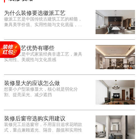
为什么装修要选徽派工艺
徽派工艺是中国传统古建筑工艺的精髓，
兼具美学价值、实用性能与文化底蕴，优
势十分突出。在外观美学上，徽派工艺讲
究简约素雅、错落有致，以白墙黛瓦、精
雕细琢的砖、木、石雕为特色，线条古朴
大气，意境悠远，自带东方中式雅致韵
徽派工艺优势有哪些
味，耐看且不易过时。<o:p></o:p> 在工
徽派工艺是中式家装经典非遗工艺，兼具
艺品质上，徽派工艺遵循古法匠心工序，
实用性、美观性与文化质感
选材严苛、做工精细，结构稳固规整，注
重榫卯拼接工艺，减少胶水钉子使用，环
保耐用，抗风化、耐腐蚀，使用
装修显大的应该怎么做
想要小户型装修显大，核心就是弱化分
割、提亮采光、减少遮挡
装修后窗帘选购实用建议
装修完工后选窗帘，不用盲目追求花哨款
式，重点兼顾遮光、隔音、颜值和实用性