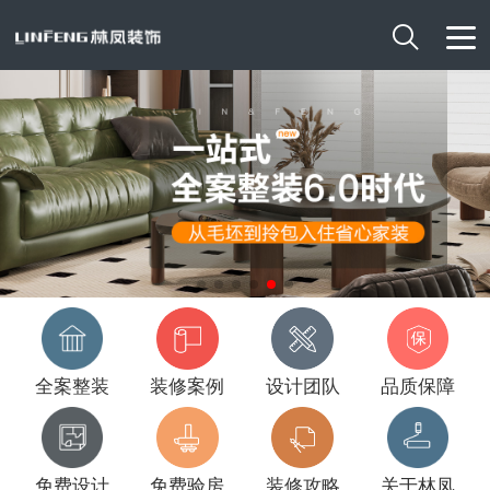

全案整装
装修案例
设计团队
品质保障
免费设计
免费验房
装修攻略
关于林凤