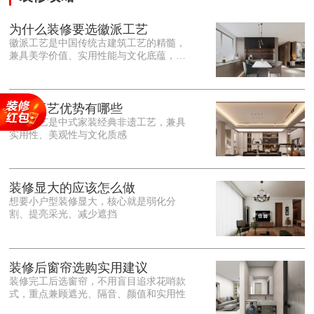
为什么装修要选徽派工艺
徽派工艺是中国传统古建筑工艺的精髓，
兼具美学价值、实用性能与文化底蕴，优
势十分突出。在外观美学上，徽派工艺讲
究简约素雅、错落有致，以白墙黛瓦、精
雕细琢的砖、木、石雕为特色，线条古朴
大气，意境悠远，自带东方中式雅致韵
徽派工艺优势有哪些
味，耐看且不易过时。<o:p></o:p> 在工
徽派工艺是中式家装经典非遗工艺，兼具
艺品质上，徽派工艺遵循古法匠心工序，
实用性、美观性与文化质感
选材严苛、做工精细，结构稳固规整，注
重榫卯拼接工艺，减少胶水钉子使用，环
保耐用，抗风化、耐腐蚀，使用
装修显大的应该怎么做
想要小户型装修显大，核心就是弱化分
割、提亮采光、减少遮挡
装修后窗帘选购实用建议
装修完工后选窗帘，不用盲目追求花哨款
式，重点兼顾遮光、隔音、颜值和实用性