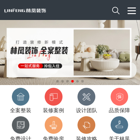

全案整装
装修案例
设计团队
品质保障
免费设计
免费验房
装修攻略
关于林凤