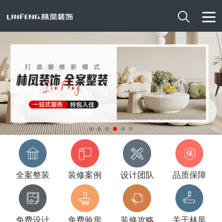

全案整装
装修案例
设计团队
品质保障
免费设计
免费验房
装修攻略
关于林凤