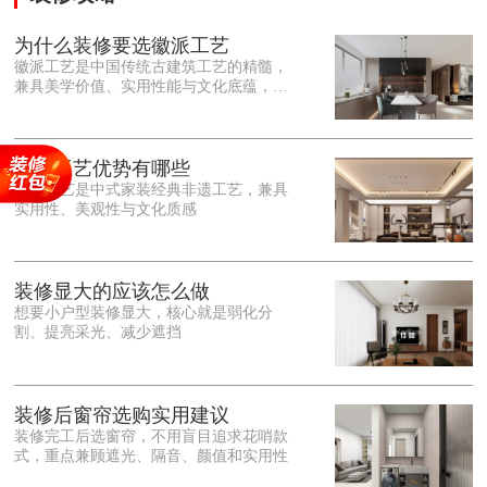
为什么装修要选徽派工艺
徽派工艺是中国传统古建筑工艺的精髓，
兼具美学价值、实用性能与文化底蕴，优
势十分突出。在外观美学上，徽派工艺讲
究简约素雅、错落有致，以白墙黛瓦、精
雕细琢的砖、木、石雕为特色，线条古朴
大气，意境悠远，自带东方中式雅致韵
徽派工艺优势有哪些
味，耐看且不易过时。<o:p></o:p> 在工
徽派工艺是中式家装经典非遗工艺，兼具
艺品质上，徽派工艺遵循古法匠心工序，
实用性、美观性与文化质感
选材严苛、做工精细，结构稳固规整，注
重榫卯拼接工艺，减少胶水钉子使用，环
保耐用，抗风化、耐腐蚀，使用
装修显大的应该怎么做
想要小户型装修显大，核心就是弱化分
割、提亮采光、减少遮挡
装修后窗帘选购实用建议
装修完工后选窗帘，不用盲目追求花哨款
式，重点兼顾遮光、隔音、颜值和实用性