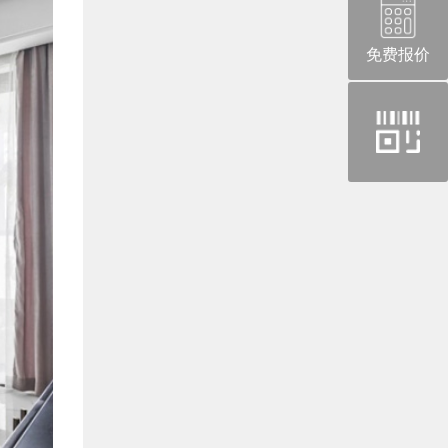
免费报价
官
方
微
信