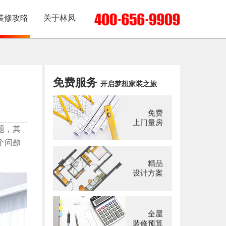
装修攻略
关于林凤
免费服务
开启梦想家装之旅
免费
上门量房
题，其
个问题
精品
设计方案
全屋
装修预算