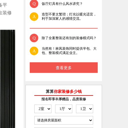
Q
饭厅灯具有什么风水讲究？
备平
在装修
造型不要太繁琐；灯光以暖光适宜，
A
利于加深家人的感情交流。
Q
除了全案整装还有别的装修模式吗？
当然有！林凤装饰同时提供半包、大
A
包、整装模式满足业主。
查看更多
算算
你家装修多少钱
报名即享丰厚赠品，品质装修