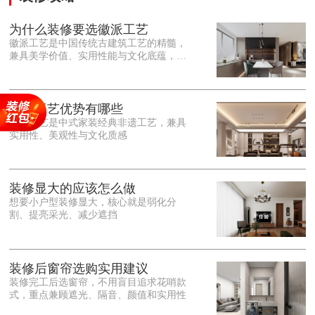
为什么装修要选徽派工艺
徽派工艺是中国传统古建筑工艺的精髓，
兼具美学价值、实用性能与文化底蕴，优
势十分突出。在外观美学上，徽派工艺讲
究简约素雅、错落有致，以白墙黛瓦、精
雕细琢的砖、木、石雕为特色，线条古朴
大气，意境悠远，自带东方中式雅致韵
徽派工艺优势有哪些
味，耐看且不易过时。<o:p></o:p> 在工
徽派工艺是中式家装经典非遗工艺，兼具
艺品质上，徽派工艺遵循古法匠心工序，
实用性、美观性与文化质感
选材严苛、做工精细，结构稳固规整，注
重榫卯拼接工艺，减少胶水钉子使用，环
保耐用，抗风化、耐腐蚀，使用
装修显大的应该怎么做
想要小户型装修显大，核心就是弱化分
割、提亮采光、减少遮挡
装修后窗帘选购实用建议
装修完工后选窗帘，不用盲目追求花哨款
式，重点兼顾遮光、隔音、颜值和实用性