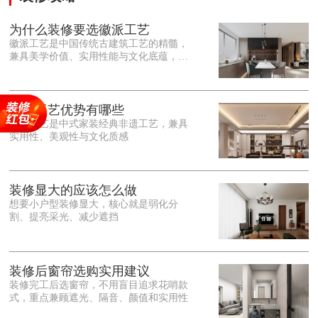
为什么装修要选徽派工艺
徽派工艺是中国传统古建筑工艺的精髓，
兼具美学价值、实用性能与文化底蕴，优
势十分突出。在外观美学上，徽派工艺讲
究简约素雅、错落有致，以白墙黛瓦、精
雕细琢的砖、木、石雕为特色，线条古朴
大气，意境悠远，自带东方中式雅致韵
徽派工艺优势有哪些
味，耐看且不易过时。<o:p></o:p> 在工
徽派工艺是中式家装经典非遗工艺，兼具
艺品质上，徽派工艺遵循古法匠心工序，
实用性、美观性与文化质感
选材严苛、做工精细，结构稳固规整，注
重榫卯拼接工艺，减少胶水钉子使用，环
保耐用，抗风化、耐腐蚀，使用
装修显大的应该怎么做
想要小户型装修显大，核心就是弱化分
割、提亮采光、减少遮挡
装修后窗帘选购实用建议
装修完工后选窗帘，不用盲目追求花哨款
式，重点兼顾遮光、隔音、颜值和实用性