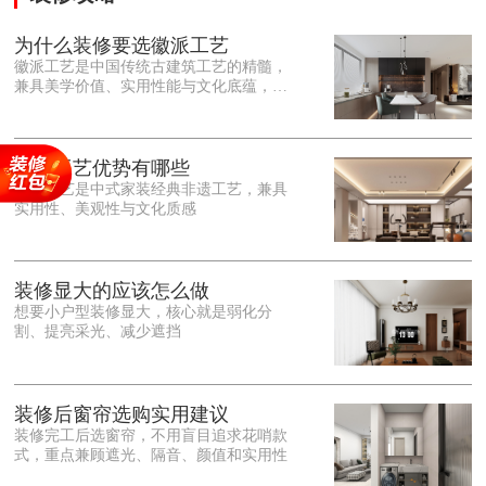
为什么装修要选徽派工艺
徽派工艺是中国传统古建筑工艺的精髓，
兼具美学价值、实用性能与文化底蕴，优
势十分突出。在外观美学上，徽派工艺讲
究简约素雅、错落有致，以白墙黛瓦、精
雕细琢的砖、木、石雕为特色，线条古朴
大气，意境悠远，自带东方中式雅致韵
徽派工艺优势有哪些
味，耐看且不易过时。<o:p></o:p> 在工
徽派工艺是中式家装经典非遗工艺，兼具
艺品质上，徽派工艺遵循古法匠心工序，
实用性、美观性与文化质感
选材严苛、做工精细，结构稳固规整，注
重榫卯拼接工艺，减少胶水钉子使用，环
保耐用，抗风化、耐腐蚀，使用
装修显大的应该怎么做
想要小户型装修显大，核心就是弱化分
割、提亮采光、减少遮挡
装修后窗帘选购实用建议
装修完工后选窗帘，不用盲目追求花哨款
式，重点兼顾遮光、隔音、颜值和实用性