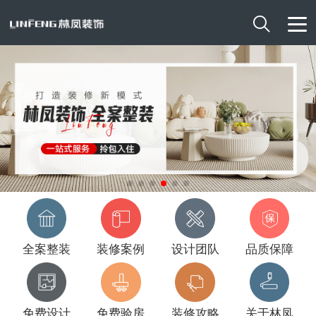

全案整装
装修案例
设计团队
品质保障
免费设计
免费验房
装修攻略
关于林凤