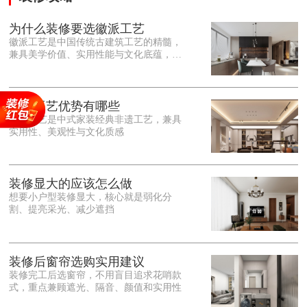
为什么装修要选徽派工艺
徽派工艺是中国传统古建筑工艺的精髓，
兼具美学价值、实用性能与文化底蕴，优
势十分突出。在外观美学上，徽派工艺讲
究简约素雅、错落有致，以白墙黛瓦、精
雕细琢的砖、木、石雕为特色，线条古朴
大气，意境悠远，自带东方中式雅致韵
徽派工艺优势有哪些
味，耐看且不易过时。<o:p></o:p> 在工
徽派工艺是中式家装经典非遗工艺，兼具
艺品质上，徽派工艺遵循古法匠心工序，
实用性、美观性与文化质感
选材严苛、做工精细，结构稳固规整，注
重榫卯拼接工艺，减少胶水钉子使用，环
保耐用，抗风化、耐腐蚀，使用
装修显大的应该怎么做
想要小户型装修显大，核心就是弱化分
割、提亮采光、减少遮挡
装修后窗帘选购实用建议
装修完工后选窗帘，不用盲目追求花哨款
式，重点兼顾遮光、隔音、颜值和实用性