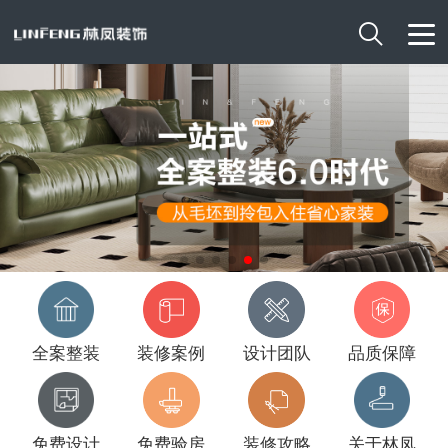

全案整装
装修案例
设计团队
品质保障
免费设计
免费验房
装修攻略
关于林凤