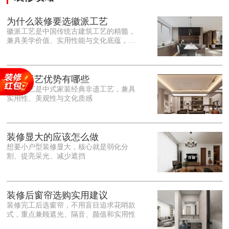
为什么装修要选徽派工艺
徽派工艺是中国传统古建筑工艺的精髓，
兼具美学价值、实用性能与文化底蕴，优
势十分突出。在外观美学上，徽派工艺讲
究简约素雅、错落有致，以白墙黛瓦、精
雕细琢的砖、木、石雕为特色，线条古朴
大气，意境悠远，自带东方中式雅致韵
徽派工艺优势有哪些
味，耐看且不易过时。<o:p></o:p> 在工
徽派工艺是中式家装经典非遗工艺，兼具
艺品质上，徽派工艺遵循古法匠心工序，
实用性、美观性与文化质感
选材严苛、做工精细，结构稳固规整，注
重榫卯拼接工艺，减少胶水钉子使用，环
保耐用，抗风化、耐腐蚀，使用
装修显大的应该怎么做
想要小户型装修显大，核心就是弱化分
割、提亮采光、减少遮挡
装修后窗帘选购实用建议
装修完工后选窗帘，不用盲目追求花哨款
式，重点兼顾遮光、隔音、颜值和实用性