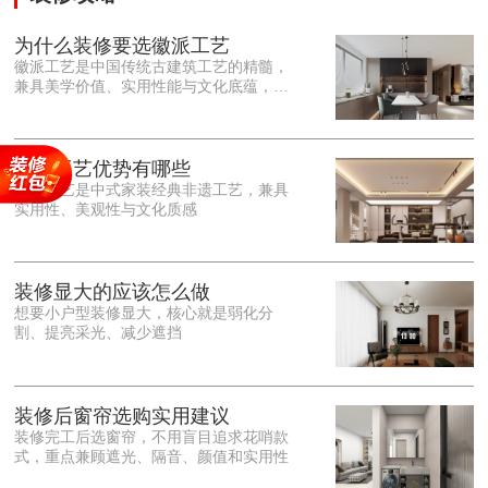
为什么装修要选徽派工艺
徽派工艺是中国传统古建筑工艺的精髓，
兼具美学价值、实用性能与文化底蕴，优
势十分突出。在外观美学上，徽派工艺讲
究简约素雅、错落有致，以白墙黛瓦、精
雕细琢的砖、木、石雕为特色，线条古朴
大气，意境悠远，自带东方中式雅致韵
徽派工艺优势有哪些
味，耐看且不易过时。<o:p></o:p> 在工
徽派工艺是中式家装经典非遗工艺，兼具
艺品质上，徽派工艺遵循古法匠心工序，
实用性、美观性与文化质感
选材严苛、做工精细，结构稳固规整，注
重榫卯拼接工艺，减少胶水钉子使用，环
保耐用，抗风化、耐腐蚀，使用
装修显大的应该怎么做
想要小户型装修显大，核心就是弱化分
割、提亮采光、减少遮挡
装修后窗帘选购实用建议
装修完工后选窗帘，不用盲目追求花哨款
式，重点兼顾遮光、隔音、颜值和实用性