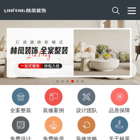

全案整装
装修案例
设计团队
品质保障
免费设计
免费验房
装修攻略
关于林凤