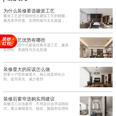
为什么装修要选徽派工艺
徽派工艺是中国传统古建筑工艺的精髓，
兼具美学价值、实用性能与文化底蕴，优
势十分突出。在外观美学上，徽派工艺讲
究简约素雅、错落有致，以白墙黛瓦、精
雕细琢的砖、木、石雕为特色，线条古朴
大气，意境悠远，自带东方中式雅致韵
徽派工艺优势有哪些
味，耐看且不易过时。<o:p></o:p> 在工
徽派工艺是中式家装经典非遗工艺，兼具
艺品质上，徽派工艺遵循古法匠心工序，
实用性、美观性与文化质感
选材严苛、做工精细，结构稳固规整，注
重榫卯拼接工艺，减少胶水钉子使用，环
保耐用，抗风化、耐腐蚀，使用
装修显大的应该怎么做
想要小户型装修显大，核心就是弱化分
割、提亮采光、减少遮挡
装修后窗帘选购实用建议
装修完工后选窗帘，不用盲目追求花哨款
式，重点兼顾遮光、隔音、颜值和实用性