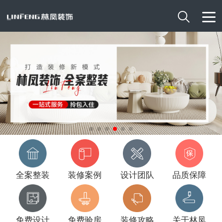

全案整装
装修案例
设计团队
品质保障
免费设计
免费验房
装修攻略
关于林凤