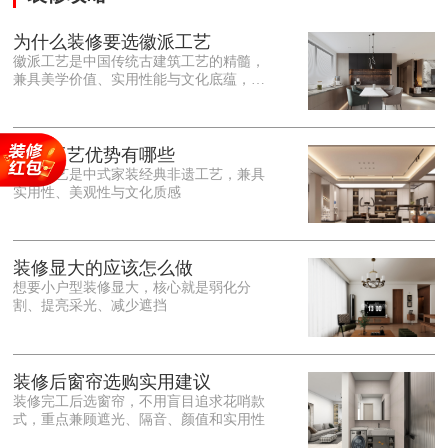
为什么装修要选徽派工艺
徽派工艺是中国传统古建筑工艺的精髓，
兼具美学价值、实用性能与文化底蕴，优
势十分突出。在外观美学上，徽派工艺讲
究简约素雅、错落有致，以白墙黛瓦、精
雕细琢的砖、木、石雕为特色，线条古朴
大气，意境悠远，自带东方中式雅致韵
徽派工艺优势有哪些
味，耐看且不易过时。<o:p></o:p> 在工
徽派工艺是中式家装经典非遗工艺，兼具
艺品质上，徽派工艺遵循古法匠心工序，
实用性、美观性与文化质感
选材严苛、做工精细，结构稳固规整，注
重榫卯拼接工艺，减少胶水钉子使用，环
保耐用，抗风化、耐腐蚀，使用
装修显大的应该怎么做
想要小户型装修显大，核心就是弱化分
割、提亮采光、减少遮挡
装修后窗帘选购实用建议
装修完工后选窗帘，不用盲目追求花哨款
式，重点兼顾遮光、隔音、颜值和实用性