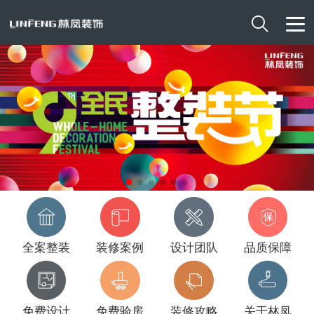

全案整装
装修案例
设计团队
品质保障
免费设计
免费验房
装修攻略
关于林凤