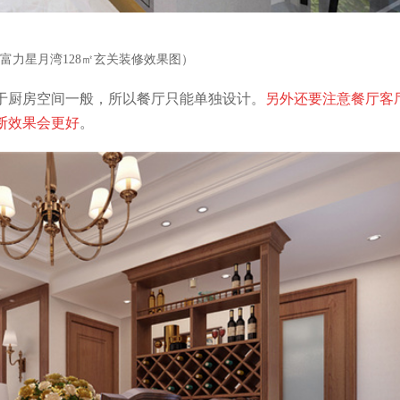
富力星月湾128㎡玄关装修效果图）
于厨房空间一般，所以餐厅只能单独设计。
另外还要注意餐厅客
断效果会更好
。