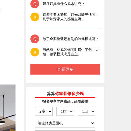
Q
饭厅灯具有什么风水讲究？
造型不要太繁琐；灯光以暖光适宜，
A
利于加深家人的感情交流。
Q
除了全案整装还有别的装修模式吗？
当然有！林凤装饰同时提供半包、大
A
包、整装模式满足业主。
查看更多
算算
你家装修多少钱
报名即享丰厚赠品，品质装修