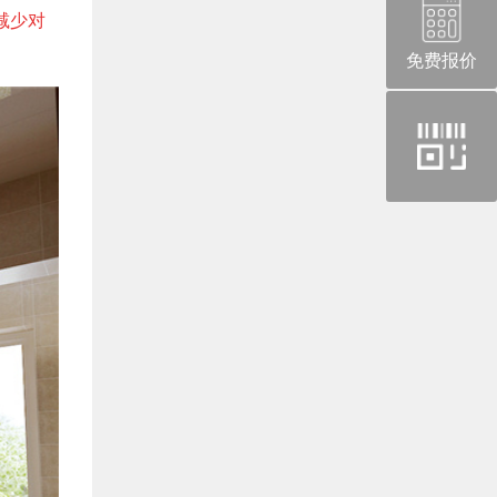
减少对
免费报价
官
方
微
信