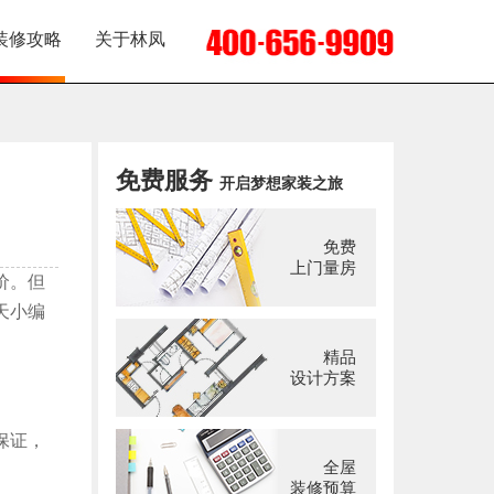
装修攻略
关于林凤
免费服务
开启梦想家装之旅
免费
上门量房
价。但
天小编
精品
设计方案
保证，
全屋
装修预算