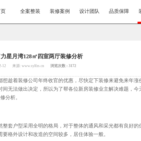
首页
全案整装
装修案例
设计团队
品质保障
力星月湾128㎡四室两厅装修分析
2-12
来源: www.sylfzs.cn
浏览次数 : 3172
都想趁着装修公司年终收官的优惠，尽快定下装修来避免来年涨
时间无法做出决定，所以为了帮各位新房装修业主解决难题，今
装修分析。
然整套户型采用全明的格局，对于整体的通风和采光都有良好的
需要格外设计和改造的空间较多，居住体验一般。