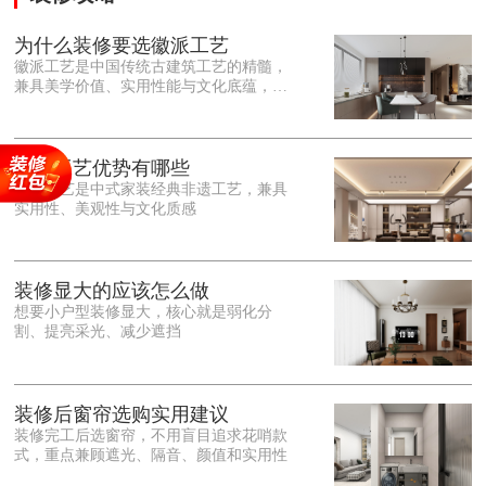
为什么装修要选徽派工艺
徽派工艺是中国传统古建筑工艺的精髓，
兼具美学价值、实用性能与文化底蕴，优
势十分突出。在外观美学上，徽派工艺讲
究简约素雅、错落有致，以白墙黛瓦、精
雕细琢的砖、木、石雕为特色，线条古朴
大气，意境悠远，自带东方中式雅致韵
徽派工艺优势有哪些
味，耐看且不易过时。<o:p></o:p> 在工
徽派工艺是中式家装经典非遗工艺，兼具
艺品质上，徽派工艺遵循古法匠心工序，
实用性、美观性与文化质感
选材严苛、做工精细，结构稳固规整，注
重榫卯拼接工艺，减少胶水钉子使用，环
保耐用，抗风化、耐腐蚀，使用
装修显大的应该怎么做
想要小户型装修显大，核心就是弱化分
割、提亮采光、减少遮挡
装修后窗帘选购实用建议
装修完工后选窗帘，不用盲目追求花哨款
式，重点兼顾遮光、隔音、颜值和实用性