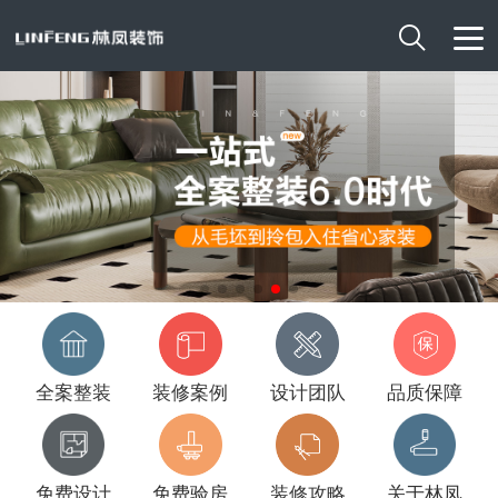

全案整装
装修案例
设计团队
品质保障
免费设计
免费验房
装修攻略
关于林凤