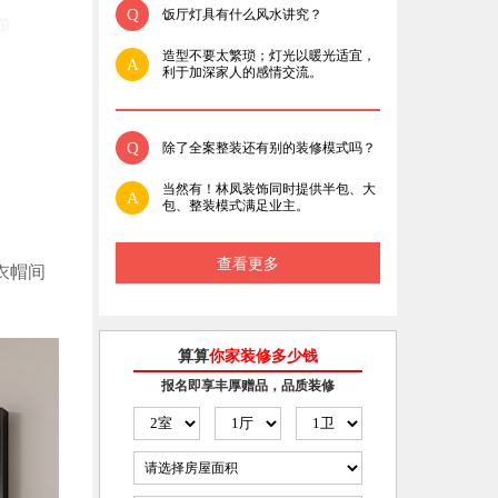
Q
饭厅灯具有什么风水讲究？
造型不要太繁琐；灯光以暖光适宜，
A
利于加深家人的感情交流。
Q
除了全案整装还有别的装修模式吗？
当然有！林凤装饰同时提供半包、大
A
包、整装模式满足业主。
查看更多
衣帽间
算算
你家装修多少钱
报名即享丰厚赠品，品质装修