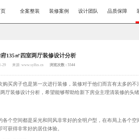
首页
全案整装
装修案例
设计团队
品质保障
府135㎡四室两厅装修设计分析
1-29
来源: www.sylfzs.cn
浏览次数 : 5544
次购买房子也是第一次进行装修，装修对于他们而言有太多的不
室两厅装修设计分析，希望能够帮助给新下房业主理清装修的头
的各个空间都是采光和同风非常好的全明户型，在布局上各个空
即可获得非常好的居住体验。