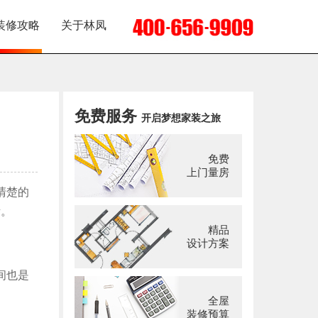
装修攻略
关于林凤
免费服务
开启梦想家装之旅
免费
上门量房
清楚的
绪。
精品
设计方案
间也是
全屋
装修预算