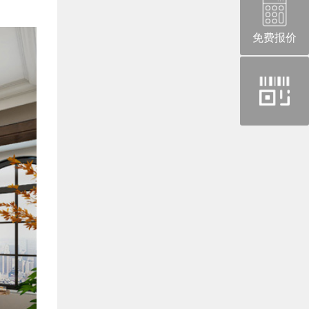
免费报价
官
方
微
信