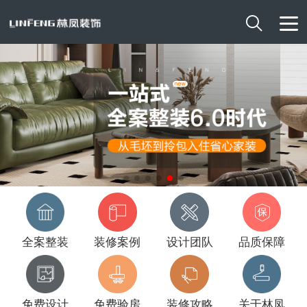

全案整装
装修案例
设计团队
品质保障
免费设计
免费验房
装修攻略
关于林凤