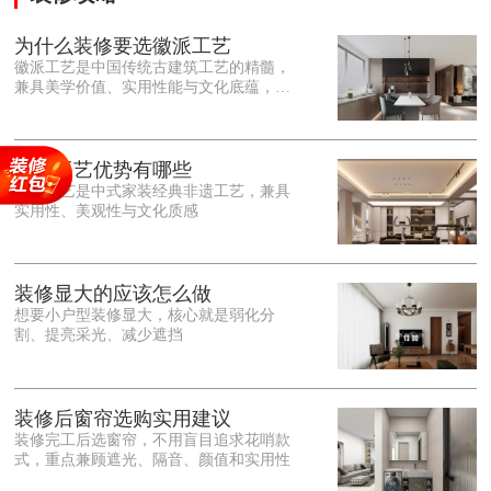
为什么装修要选徽派工艺
徽派工艺是中国传统古建筑工艺的精髓，
兼具美学价值、实用性能与文化底蕴，优
势十分突出。在外观美学上，徽派工艺讲
究简约素雅、错落有致，以白墙黛瓦、精
雕细琢的砖、木、石雕为特色，线条古朴
大气，意境悠远，自带东方中式雅致韵
徽派工艺优势有哪些
味，耐看且不易过时。<o:p></o:p> 在工
徽派工艺是中式家装经典非遗工艺，兼具
艺品质上，徽派工艺遵循古法匠心工序，
实用性、美观性与文化质感
选材严苛、做工精细，结构稳固规整，注
重榫卯拼接工艺，减少胶水钉子使用，环
保耐用，抗风化、耐腐蚀，使用
装修显大的应该怎么做
想要小户型装修显大，核心就是弱化分
割、提亮采光、减少遮挡
装修后窗帘选购实用建议
装修完工后选窗帘，不用盲目追求花哨款
式，重点兼顾遮光、隔音、颜值和实用性