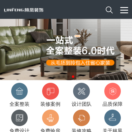

全案整装
装修案例
设计团队
品质保障
免费设计
免费验房
装修攻略
关于林凤