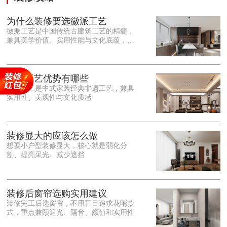
为什么装修要选徽派工艺
徽派工艺是中国传统古建筑工艺的精髓，
兼具美学价值、实用性能与文化底蕴，优
势十分突出。在外观美学上，徽派工艺讲
究简约素雅、错落有致，以白墙黛瓦、精
雕细琢的砖、木、石雕为特色，线条古朴
大气，意境悠远，自带东方中式雅致韵
徽派工艺优势有哪些
味，耐看且不易过时。<o:p></o:p> 在工
徽派工艺是中式家装经典非遗工艺，兼具
艺品质上，徽派工艺遵循古法匠心工序，
实用性、美观性与文化质感
选材严苛、做工精细，结构稳固规整，注
重榫卯拼接工艺，减少胶水钉子使用，环
保耐用，抗风化、耐腐蚀，使用
装修显大的应该怎么做
想要小户型装修显大，核心就是弱化分
割、提亮采光、减少遮挡
装修后窗帘选购实用建议
装修完工后选窗帘，不用盲目追求花哨款
式，重点兼顾遮光、隔音、颜值和实用性