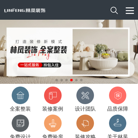

全案整装
装修案例
设计团队
品质保障
免费设计
免费验房
装修攻略
关于林凤