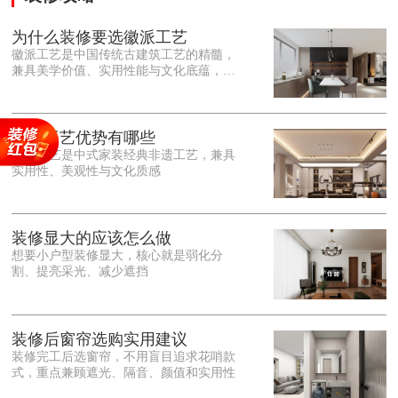
为什么装修要选徽派工艺
徽派工艺是中国传统古建筑工艺的精髓，
兼具美学价值、实用性能与文化底蕴，优
势十分突出。在外观美学上，徽派工艺讲
究简约素雅、错落有致，以白墙黛瓦、精
雕细琢的砖、木、石雕为特色，线条古朴
大气，意境悠远，自带东方中式雅致韵
徽派工艺优势有哪些
味，耐看且不易过时。<o:p></o:p> 在工
徽派工艺是中式家装经典非遗工艺，兼具
艺品质上，徽派工艺遵循古法匠心工序，
实用性、美观性与文化质感
选材严苛、做工精细，结构稳固规整，注
重榫卯拼接工艺，减少胶水钉子使用，环
保耐用，抗风化、耐腐蚀，使用
装修显大的应该怎么做
想要小户型装修显大，核心就是弱化分
割、提亮采光、减少遮挡
装修后窗帘选购实用建议
装修完工后选窗帘，不用盲目追求花哨款
式，重点兼顾遮光、隔音、颜值和实用性