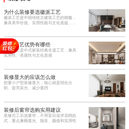
为什么装修要选徽派工艺
徽派工艺是中国传统古建筑工艺的精髓，
兼具美学价值、实用性能与文化底蕴，优
势十分突出。在外观美学上，徽派工艺讲
究简约素雅、错落有致，以白墙黛瓦、精
雕细琢的砖、木、石雕为特色，线条古朴
大气，意境悠远，自带东方中式雅致韵
徽派工艺优势有哪些
味，耐看且不易过时。<o:p></o:p> 在工
徽派工艺是中式家装经典非遗工艺，兼具
艺品质上，徽派工艺遵循古法匠心工序，
实用性、美观性与文化质感
选材严苛、做工精细，结构稳固规整，注
重榫卯拼接工艺，减少胶水钉子使用，环
保耐用，抗风化、耐腐蚀，使用
装修显大的应该怎么做
想要小户型装修显大，核心就是弱化分
割、提亮采光、减少遮挡
装修后窗帘选购实用建议
装修完工后选窗帘，不用盲目追求花哨款
式，重点兼顾遮光、隔音、颜值和实用性