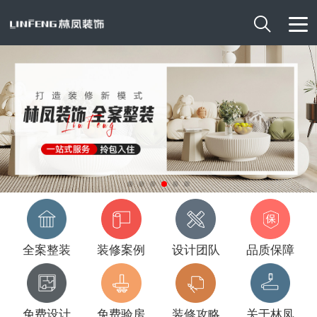

全案整装
装修案例
设计团队
品质保障
免费设计
免费验房
装修攻略
关于林凤