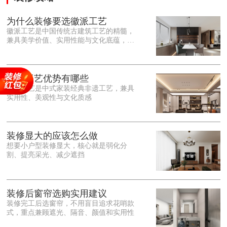
为什么装修要选徽派工艺
徽派工艺是中国传统古建筑工艺的精髓，
兼具美学价值、实用性能与文化底蕴，优
势十分突出。在外观美学上，徽派工艺讲
究简约素雅、错落有致，以白墙黛瓦、精
雕细琢的砖、木、石雕为特色，线条古朴
大气，意境悠远，自带东方中式雅致韵
徽派工艺优势有哪些
味，耐看且不易过时。<o:p></o:p> 在工
徽派工艺是中式家装经典非遗工艺，兼具
艺品质上，徽派工艺遵循古法匠心工序，
实用性、美观性与文化质感
选材严苛、做工精细，结构稳固规整，注
重榫卯拼接工艺，减少胶水钉子使用，环
保耐用，抗风化、耐腐蚀，使用
装修显大的应该怎么做
想要小户型装修显大，核心就是弱化分
割、提亮采光、减少遮挡
装修后窗帘选购实用建议
装修完工后选窗帘，不用盲目追求花哨款
式，重点兼顾遮光、隔音、颜值和实用性