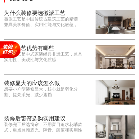
为什么装修要选徽派工艺
徽派工艺是中国传统古建筑工艺的精髓，
兼具美学价值、实用性能与文化底蕴，优
势十分突出。在外观美学上，徽派工艺讲
究简约素雅、错落有致，以白墙黛瓦、精
雕细琢的砖、木、石雕为特色，线条古朴
大气，意境悠远，自带东方中式雅致韵
徽派工艺优势有哪些
味，耐看且不易过时。<o:p></o:p> 在工
徽派工艺是中式家装经典非遗工艺，兼具
艺品质上，徽派工艺遵循古法匠心工序，
实用性、美观性与文化质感
选材严苛、做工精细，结构稳固规整，注
重榫卯拼接工艺，减少胶水钉子使用，环
保耐用，抗风化、耐腐蚀，使用
装修显大的应该怎么做
想要小户型装修显大，核心就是弱化分
割、提亮采光、减少遮挡
装修后窗帘选购实用建议
装修完工后选窗帘，不用盲目追求花哨款
式，重点兼顾遮光、隔音、颜值和实用性