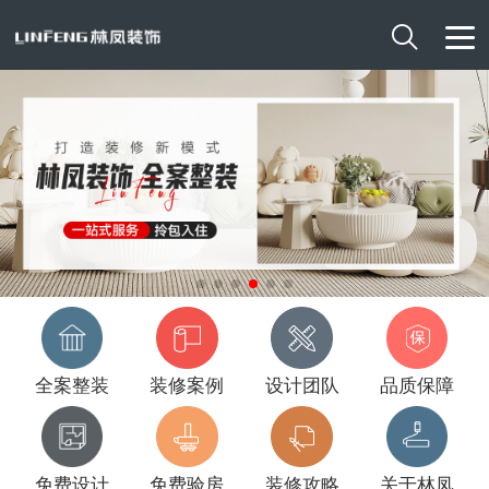

全案整装
装修案例
设计团队
品质保障
免费设计
免费验房
装修攻略
关于林凤