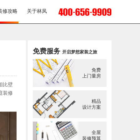
装修攻略
关于林凤
免费服务
开启梦想家装之旅
免费
上门量房
相比壁
庭装修
精品
设计方案
全屋
装修预算