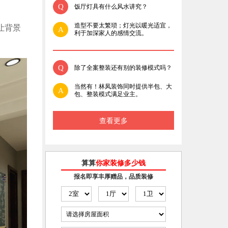
Q
饭厅灯具有什么风水讲究？
造型不要太繁琐；灯光以暖光适宜，
让背景
A
利于加深家人的感情交流。
Q
除了全案整装还有别的装修模式吗？
当然有！林凤装饰同时提供半包、大
A
包、整装模式满足业主。
查看更多
算算
你家装修多少钱
报名即享丰厚赠品，品质装修