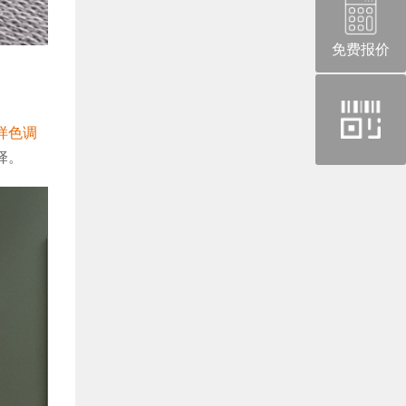
免费报价
官
方
样色调
择。
微
信