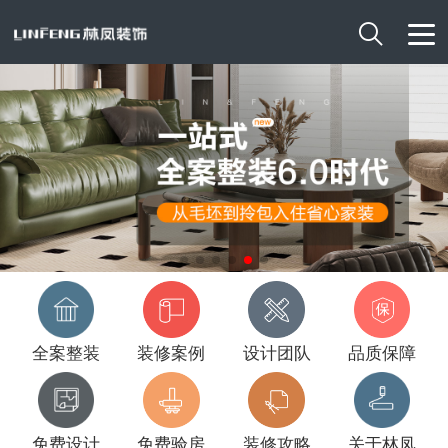

全案整装
装修案例
设计团队
品质保障
免费设计
免费验房
装修攻略
关于林凤