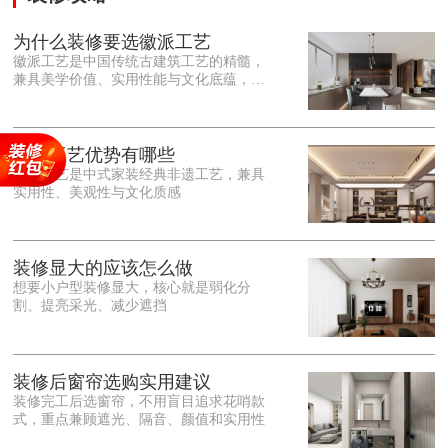
为什么装修要选徽派工艺
徽派工艺是中国传统古建筑工艺的精髓，
兼具美学价值、实用性能与文化底蕴，优
势十分突出。在外观美学上，徽派工艺讲
究简约素雅、错落有致，以白墙黛瓦、精
雕细琢的砖、木、石雕为特色，线条古朴
大气，意境悠远，自带东方中式雅致韵
徽派工艺优势有哪些
味，耐看且不易过时。<o:p></o:p> 在工
徽派工艺是中式家装经典非遗工艺，兼具
艺品质上，徽派工艺遵循古法匠心工序，
实用性、美观性与文化质感
选材严苛、做工精细，结构稳固规整，注
重榫卯拼接工艺，减少胶水钉子使用，环
保耐用，抗风化、耐腐蚀，使用
装修显大的应该怎么做
想要小户型装修显大，核心就是弱化分
割、提亮采光、减少遮挡
装修后窗帘选购实用建议
装修完工后选窗帘，不用盲目追求花哨款
式，重点兼顾遮光、隔音、颜值和实用性