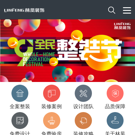

全案整装
装修案例
设计团队
品质保障
免费设计
免费验房
装修攻略
关于林凤