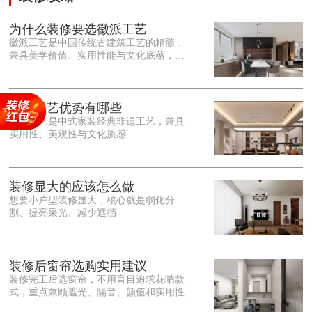
为什么装修要选徽派工艺
徽派工艺是中国传统古建筑工艺的精髓，
兼具美学价值、实用性能与文化底蕴，优
势十分突出。在外观美学上，徽派工艺讲
究简约素雅、错落有致，以白墙黛瓦、精
雕细琢的砖、木、石雕为特色，线条古朴
大气，意境悠远，自带东方中式雅致韵
徽派工艺优势有哪些
味，耐看且不易过时。<o:p></o:p> 在工
徽派工艺是中式家装经典非遗工艺，兼具
艺品质上，徽派工艺遵循古法匠心工序，
实用性、美观性与文化质感
选材严苛、做工精细，结构稳固规整，注
重榫卯拼接工艺，减少胶水钉子使用，环
保耐用，抗风化、耐腐蚀，使用
装修显大的应该怎么做
想要小户型装修显大，核心就是弱化分
割、提亮采光、减少遮挡
装修后窗帘选购实用建议
装修完工后选窗帘，不用盲目追求花哨款
式，重点兼顾遮光、隔音、颜值和实用性