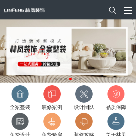

全案整装
装修案例
设计团队
品质保障
免费设计
免费验房
装修攻略
关于林凤