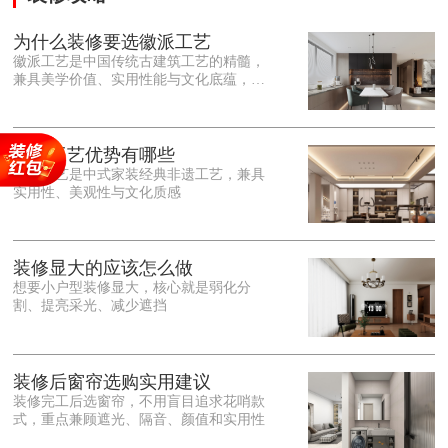
为什么装修要选徽派工艺
徽派工艺是中国传统古建筑工艺的精髓，
兼具美学价值、实用性能与文化底蕴，优
势十分突出。在外观美学上，徽派工艺讲
究简约素雅、错落有致，以白墙黛瓦、精
雕细琢的砖、木、石雕为特色，线条古朴
大气，意境悠远，自带东方中式雅致韵
徽派工艺优势有哪些
味，耐看且不易过时。<o:p></o:p> 在工
徽派工艺是中式家装经典非遗工艺，兼具
艺品质上，徽派工艺遵循古法匠心工序，
实用性、美观性与文化质感
选材严苛、做工精细，结构稳固规整，注
重榫卯拼接工艺，减少胶水钉子使用，环
保耐用，抗风化、耐腐蚀，使用
装修显大的应该怎么做
想要小户型装修显大，核心就是弱化分
割、提亮采光、减少遮挡
装修后窗帘选购实用建议
装修完工后选窗帘，不用盲目追求花哨款
式，重点兼顾遮光、隔音、颜值和实用性