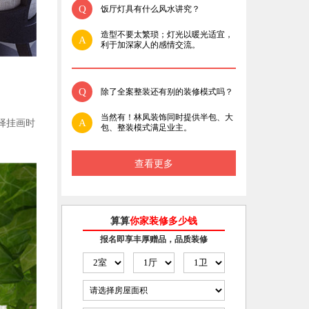
Q
饭厅灯具有什么风水讲究？
造型不要太繁琐；灯光以暖光适宜，
A
利于加深家人的感情交流。
Q
除了全案整装还有别的装修模式吗？
当然有！林凤装饰同时提供半包、大
A
择挂画时
包、整装模式满足业主。
查看更多
算算
你家装修多少钱
报名即享丰厚赠品，品质装修