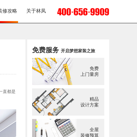
装修攻略
关于林凤
免费服务
开启梦想家装之旅
免费
上门量房
一直都是
精品
设计方案
全屋
装修预算