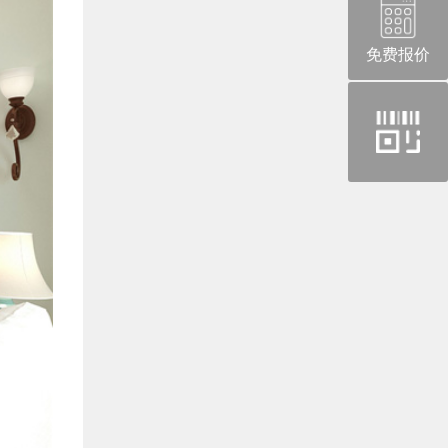
免费报价
官
方
微
信