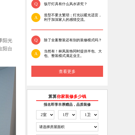
Q
饭厅灯具有什么风水讲究？
造型不要太繁琐；灯光以暖光适宜，
A
利于加深家人的感情交流。
Q
除了全案整装还有别的装修模式吗？
季阳光
在阳台
当然有！林凤装饰同时提供半包、大
A
包、整装模式满足业主。
查看更多
算算
你家装修多少钱
报名即享丰厚赠品，品质装修