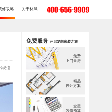
装修攻略
关于林凤
免费服务
开启梦想家装之旅
免费
上门量房
出现遗
精品
设计方案
全屋
装修预算