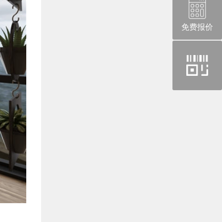
免费报价
官
方
微
信