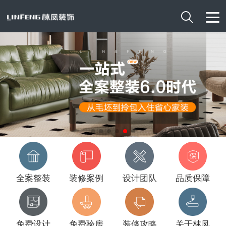

全案整装
装修案例
设计团队
品质保障
免费设计
免费验房
装修攻略
关于林凤