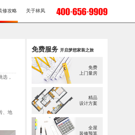
装修攻略
关于林凤
免费服务
开启梦想家装之旅
免费
上门量房
挑选，
精品
设计方案
砖、地
全屋
装修预算