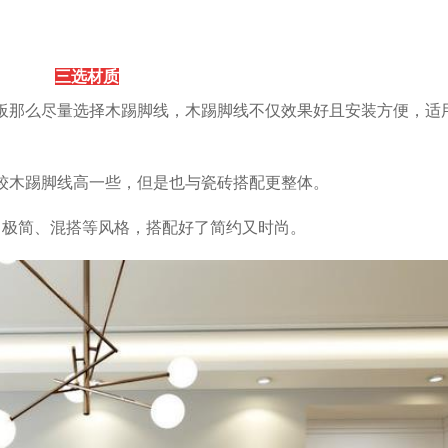
三选材质
板那么尽量选择木踢脚线，木踢脚线不仅效果好且安装方便，适
较木踢脚线高一些，但是也与瓷砖搭配更整体。
、极简、混搭等风格，搭配好了简约又时尚。