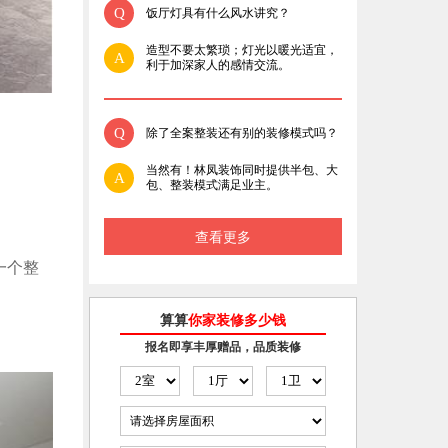
Q
饭厅灯具有什么风水讲究？
造型不要太繁琐；灯光以暖光适宜，
A
利于加深家人的感情交流。
Q
除了全案整装还有别的装修模式吗？
当然有！林凤装饰同时提供半包、大
A
包、整装模式满足业主。
查看更多
一个整
算算
你家装修多少钱
报名即享丰厚赠品，品质装修