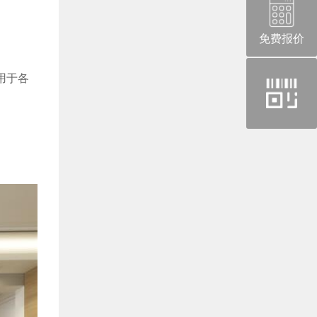
免费报价
官
用于各
方
微
信