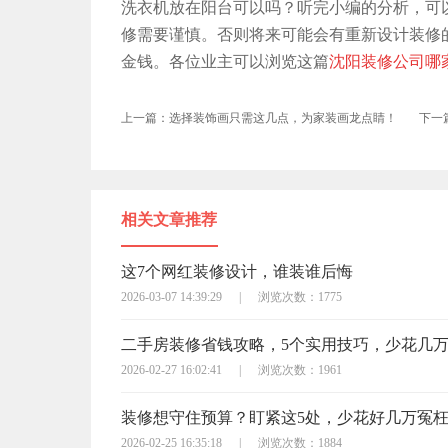
洗衣机放在阳台可以吗？听完小编的分析，可
修需要谨慎。否则将来可能会有重新设计装修
金钱。各位业主可以浏览这篇
沈阳装修公司哪
上一篇：选择装饰画只需这几点，为家装画龙点睛！
下一
相关文章推荐
这7个网红装修设计，谁装谁后悔
2026-03-07 14:39:29
|
浏览次数：1775
二手房装修省钱攻略，5个实用技巧，少花几
2026-02-27 16:02:41
|
浏览次数：1961
装修想守住预算？盯紧这5处，少花好几万冤
2026-02-25 16:35:18
|
浏览次数：1884