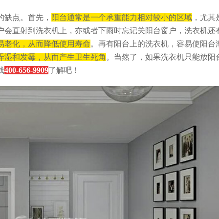
的缺点。首先，
阳台通常是一个承重能力相对较小的区域
，尤其
户会直射到洗衣机上，亦或者下雨时忘记关阳台窗户，洗衣机还
易老化，从而降低使用寿命
。再有阳台上的洗衣机，容易使阳台
弄湿和发霉，从而产生卫生死角
。当然了，如果洗衣机只能放阳
线
400-656-9909
了解吧！