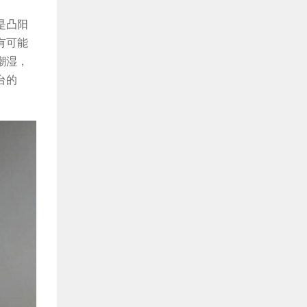
是凸阳
有可能
潮湿，
台的