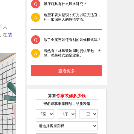
Q
饭厅灯具有什么风水讲究？
造型不要太繁琐；灯光以暖光适宜，
A
利于加深家人的感情交流。
不大，
，在
装
Q
除了全案整装还有别的装修模式吗？
当然有！林凤装饰同时提供半包、大
A
包、整装模式满足业主。
查看更多
算算
你家装修多少钱
报名即享丰厚赠品，品质装修