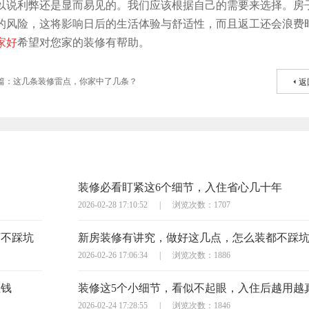
以说利弊还是显而易见的。我们应该根据自己的需要来选择。房
的风险，这将影响日后的生活体验与舒适性，而且返工还会浪费
家好
希望对您家的装修有帮助。
篇：这几条装修雷点，你家中了几条？
返
装修必看盯紧这6个细节，入住省心几十年
2026-02-28 17:10:52
|
浏览次数：1707
万不踩坑
新房装修有讲究，做好这几点，怎么装都不踩
2026-02-26 17:06:34
|
浏览次数：1886
枉钱
装修这5个小细节，看似不起眼，入住后越用越
2026-02-24 17:28:55
|
浏览次数：1846