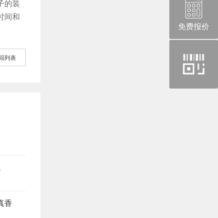
子的装
时间和
免费报价
官
回列表
方
微
信
坑
真香