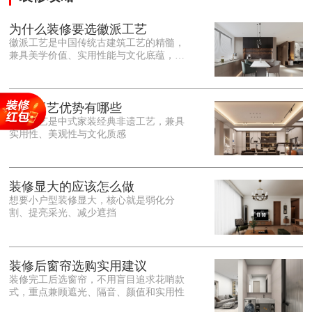
为什么装修要选徽派工艺
徽派工艺是中国传统古建筑工艺的精髓，
兼具美学价值、实用性能与文化底蕴，优
势十分突出。在外观美学上，徽派工艺讲
究简约素雅、错落有致，以白墙黛瓦、精
雕细琢的砖、木、石雕为特色，线条古朴
大气，意境悠远，自带东方中式雅致韵
徽派工艺优势有哪些
味，耐看且不易过时。<o:p></o:p> 在工
徽派工艺是中式家装经典非遗工艺，兼具
艺品质上，徽派工艺遵循古法匠心工序，
实用性、美观性与文化质感
选材严苛、做工精细，结构稳固规整，注
重榫卯拼接工艺，减少胶水钉子使用，环
保耐用，抗风化、耐腐蚀，使用
装修显大的应该怎么做
想要小户型装修显大，核心就是弱化分
割、提亮采光、减少遮挡
装修后窗帘选购实用建议
装修完工后选窗帘，不用盲目追求花哨款
式，重点兼顾遮光、隔音、颜值和实用性