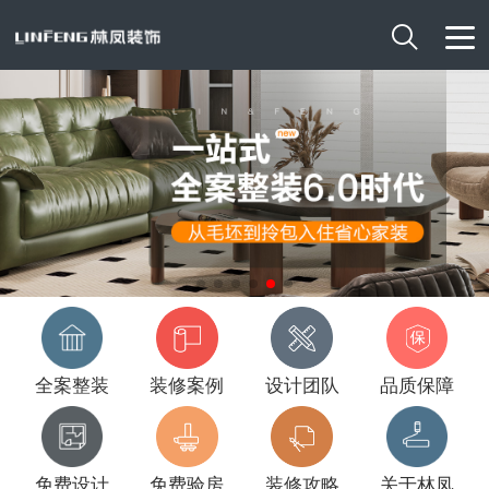

全案整装
装修案例
设计团队
品质保障
免费设计
免费验房
装修攻略
关于林凤