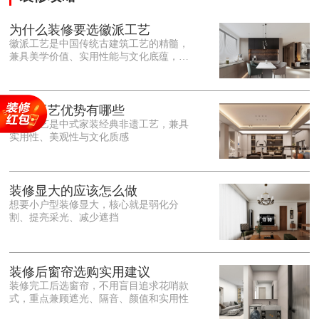
为什么装修要选徽派工艺
徽派工艺是中国传统古建筑工艺的精髓，
兼具美学价值、实用性能与文化底蕴，优
势十分突出。在外观美学上，徽派工艺讲
究简约素雅、错落有致，以白墙黛瓦、精
雕细琢的砖、木、石雕为特色，线条古朴
大气，意境悠远，自带东方中式雅致韵
徽派工艺优势有哪些
味，耐看且不易过时。<o:p></o:p> 在工
徽派工艺是中式家装经典非遗工艺，兼具
艺品质上，徽派工艺遵循古法匠心工序，
实用性、美观性与文化质感
选材严苛、做工精细，结构稳固规整，注
重榫卯拼接工艺，减少胶水钉子使用，环
保耐用，抗风化、耐腐蚀，使用
装修显大的应该怎么做
想要小户型装修显大，核心就是弱化分
割、提亮采光、减少遮挡
装修后窗帘选购实用建议
装修完工后选窗帘，不用盲目追求花哨款
式，重点兼顾遮光、隔音、颜值和实用性