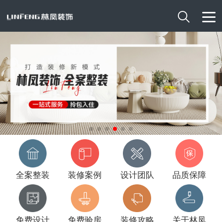

全案整装
装修案例
设计团队
品质保障
免费设计
免费验房
装修攻略
关于林凤