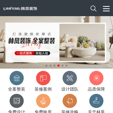

全案整装
装修案例
设计团队
品质保障
免费设计
免费验房
装修攻略
关于林凤