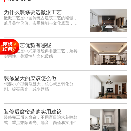
为什么装修要选徽派工艺
徽派工艺是中国传统古建筑工艺的精髓，
兼具美学价值、实用性能与文化底蕴，优
势十分突出。在外观美学上，徽派工艺讲
究简约素雅、错落有致，以白墙黛瓦、精
雕细琢的砖、木、石雕为特色，线条古朴
大气，意境悠远，自带东方中式雅致韵
徽派工艺优势有哪些
味，耐看且不易过时。<o:p></o:p> 在工
徽派工艺是中式家装经典非遗工艺，兼具
艺品质上，徽派工艺遵循古法匠心工序，
实用性、美观性与文化质感
选材严苛、做工精细，结构稳固规整，注
重榫卯拼接工艺，减少胶水钉子使用，环
保耐用，抗风化、耐腐蚀，使用
装修显大的应该怎么做
想要小户型装修显大，核心就是弱化分
割、提亮采光、减少遮挡
装修后窗帘选购实用建议
装修完工后选窗帘，不用盲目追求花哨款
式，重点兼顾遮光、隔音、颜值和实用性